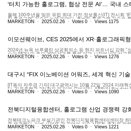
‘터치 가능한 홀로그램, 협상 전문 AI’… 국내 스타트업
올해 100주년을 맞은 유럽 최대 가전·정보통신(IT) 전시회 ‘
링 홀로그램’ 기술도 눈에 띄었다. 호버링 홀로그램 기술은
MARKETON
ㆍ
2025.02.26
ㆍ
Votes
0
ㆍ
Views
1175
홀로그램을 터치하자 공룡이 움직였다. 손가락 조정에 따라 
시장 같은 밝은 환경에서도 선명한 이미지를 구현했다. 호버링
적용하면 홀로그램을 통해 차량을 조작 할수도 있게 된다. 
지난 6월 ‘넥스트라이즈 2024 서울’ 행사에서 ‘넥스트 혁신상’을 
이모션웨이브, CES 2025에서 XR·홀로그래픽
https://v.daum.net/v/20240907103534159
2024년 뉴욕 브루클린 상공회의소 등 현지 파트너십 강화 "성공
수의 MOU 및 주요 계약 성과를 통해 미국 시장에서의 성공
MARKETON
ㆍ
2025.02.26
ㆍ
Votes
0
ㆍ
Views
1276
과의 MOU, 그리고 뉴욕에서의 RIMA 콘서트 존 사업 
MOU를 체결하며 뉴욕 지역 사회와 협력해 AI 기반 음악 플
니스 모델을 구축할 수 있는 기회를 제공하고 있다. 또한, 
커뮤니티 기반의 AI 플랫폼 활용 가능성을 높였다. 특히, Ril
대구시 “FIX 이노베이션 어워즈, 세계 혁신 기
과 초저지연 기술의 가능성을 증명하는 중요한 성과로 평가된
북미 및 글로벌 파트너십 강화를 통한 지속적인 성장을 위한 발
다. 특히, 마케톤과의 협력을 통해 홀로그래픽 버추얼 휴먼의 가
[IT동아 차주경 기자] 대구광역시는 10월 22일 ‘2024 미래혁신
다. 자율주행과 2차전지 등 미래 모빌리티, ABB(AI·Big d
MARKETON
ㆍ
2025.02.26
ㆍ
Votes
0
ㆍ
Views
1090
시는 ▲미래모빌리티엑스포 ▲ICT 융합 엑스포 ▲대구국제로
와 인공지능, 2차전지와 메타버스, 사이버 보안과 반도체, 각
대구 엑스코에서 여는 FIX에서 대구광역시는 세계 정보통신기업
청한 수출 상담회, 세계 투자자에게 우리나라 스타트업을 소개하
전북디지털융합센터, 홀로그램 산업 경쟁력 강
어워드 심사에 지원한 기업의 수는 210곳에 달한다. 대구광
미국과 프랑스, 중국과 일본, 인도와 영국, 베트남과 스페인 
ABB 혁신상 16개사의 면면도 눈에 띈다. ▲웹 콘텐츠 보호
전북테크노파크 부설기관인 전북디지털융합센터(센터장 최대규)
을 체결했다. 이번 사업은 각 기업의 기술 상용화 촉진을 위
MARKETON
ㆍ
2025.02.26
ㆍ
Votes
0
ㆍ
Views
1221
임자와 실무자를 대상으로 사업설명회 및 사업비 집행관리교