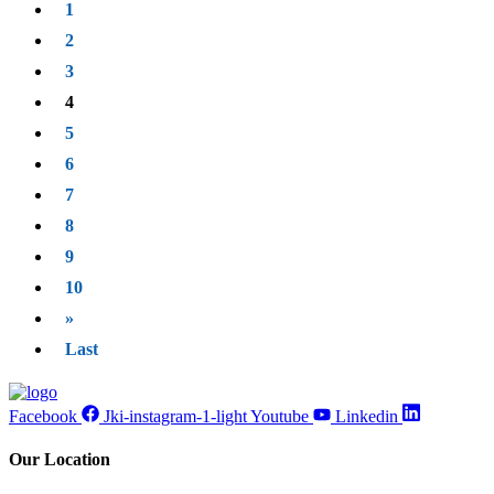
1
2
3
4
5
6
7
8
9
10
»
Last
Facebook
Jki-instagram-1-light
Youtube
Linkedin
Our Location