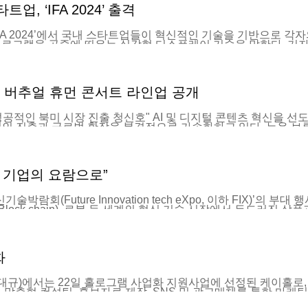
, ‘IFA 2024’ 출격
IFA 2024’에서 국내 스타트업들이 혁신적인 기술을 기반으로 각자의 
 홀로그램을 공중에 띄우는 실감형 디스플레이 기술을 말한다. 기
위치나 크기도 바꿀 수 있었다. 특히 마케톤의 호버링 홀로그램은 
 홀로그램 기술은 자동차, 금융기관, 보안분야, 공공기관, 교육
또한 가상 인간을 활용해 박물관이나 키오스크 등 서비스나 공공분
받기도 했다. (후략) 베를린=김범수 기자 sway@segye.com Cop
형 버추얼 휴먼 콘서트 라인업 공개
적인 북미 시장 진출 청신호" AI 및 디지털 콘텐츠 혁신을 선도하는 
적인 진출과 글로벌 확장을 본격적으로 가속화하고 있다. 뉴욕 브
라이선스 계약은 이모션웨이브의 글로벌 전략에 있어 중추적인 성과
랫폼인 RIMA와 MUTA 기술의 확장을 본격화했다. 이를 통해 뉴
뉴저지의 KCC 한인동포회관과의 MOU는 한인 커뮤니티와의 협력
l Studio와의 RIMA 콘서트 존 사업 라이선스 계약은 뉴욕 지
술 기업의 요람으로”
다. 이러한 협력은 단순한 기술 도입을 넘어 이모션웨이브의 
판이 되었다. 이모션웨이브는 CES 2025에서 XR 환경에서의 
창 및 콘서트...
기술박람회(Future Innovation tech eXpo, 이하 FIX)’
ata·Block chain), 로봇 등 세계의 혁신 기술 시장에서 두드
봇산업전 ▲스타트업 아레나 등 정보통신기술·기업 행사 네 개를 
종 로봇 등 세계 혁신 기술과 기업을 다루면서 유망 스타트업을 위한
 450곳의 전시관 2000여 개, 세계 미래산업 리더들의 기조 
는 투자상담회도 마련한다. 이 가운데 FIX 이노베이션 어워드는 
화
역시는 세계 벤처캐피탈 관계자와 기업 전문기관 심사위원단을 꾸려
등 세계 각국의 주요 미디어 관계자를 초청해 FIX 이노베이션 어
 기술 Web-X DRM 제작사 디알엠인사이드(대표 강호갑) ▲인
에서는 22일 홀로그램 사업화 지원사업에 선정된 케이홀로, 토모
해 맞춤형 컨설팅, 홍보자료 제작, SNS 및 광고매체를 통한 마
육을 진행했다. 최대규 센터장은 “혁신적 기술과 아이디어를 가