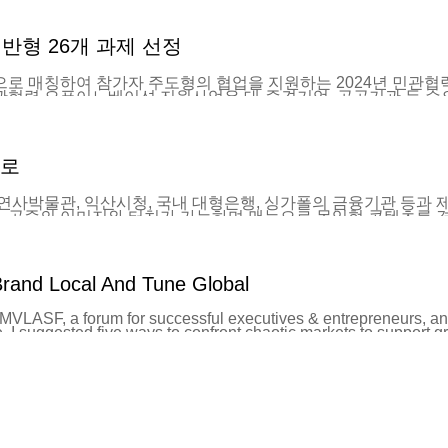
것”이라고 밝혔다. 출처 : 전북도민일보(http://www.domin
형 26개 과제 선정
반으로 매칭하여 참가자 주도형의 협업을 지원하는 2024년 민관
관협력 오픈이노베이션 지원사업은 대·중견기업, 공공기관 등 수
해결형(Top-Down), 자율제안형(Bottom-Up), 수요기반형
상시 및 자발적인 협업을 지원하는 사업으로 넥스트유니콘이 주관기
부터 7월 29일까지 수요기업과 스타트업을 모집하였다. 그 결과 
 스타트업이 제출한 협업제안서를 평가하여 총 수요기업 26개사와 
으로
업이 진행되며, 성공적으로 성과를 달성할 수 있도록 사업화(Po
드 ▲아모레퍼시픽 ▲아주 ▲에스앤아이코퍼레이션 ▲우미건설
지니어링 ▲현대홈쇼핑 ▲현우산업 ▲호반건설 ▲CJ ENM ▲
사박물관, 익산시청, 국내 대형은행, 싱가폴의 금융기관 등과 제품
고에프앤디 ▲뉴로라인즈 ▲딥센트 ▲라라스테이션 ▲런코리안인코
고, 공중의 이미지와 터치가 가능하며 맨눈으로 몰입형 콘텐츠를 경
라메친환경소재연구소 ▲앙트러리얼리티 ▲에이치오피 ▲에이트
해, 서대문자연사박물관의 교육실에 12인치 25대 설치, 전시장에
요기반형 분야(트랙)는 상, 하반기 모집을 통해 총 46개의 스타
로 동물의 해부학 등 자연과학 수업을 할 수 있도록 25대의 홀
물 해부학 실험 등을 환경 문제 등으로 실제로 하기가 어려웠지만,
 수 있는 등 첨단 기술을 접목한 자연과학의 길을 열었다. 이러한
rand Local And Tune Global
D로 학습 할 수 있는 새로운 환경을 열었다고 할 수 있다. 전시
종위기종, 기후변화 등 8대의 제품에 각각 다른 콘텐츠를 구현해, 
했다. 10월...
MVLASF, a forum for successful executives & entrepreneurs, an
. I suggested five ways to confront chaotic markets to support g
ially for the founders and their crew in the fields of startups a
acial interval for investment and fundraising. To help alleviate
sful journey and endured such conditions. In this article, I'll 
have gained—and how companies should move forward during l'heu
 the diverse space, including seven founders of Aaron Easterly,