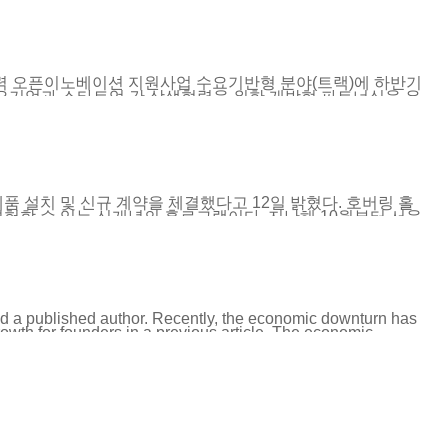
.co.kr)
협력 오픈이노베이션 지원사업 수요기반형 분야(트랙)에 하반기
요기업과 스타트업 간 상생협력을 위한 개방형 파트너십을 유
(On-Demand)으로 나뉜다. 그중 수요기반형 분야(트랙)는 수
관으로서 운영 중이다. 수요기반형 분야(트랙)의 주관기관인
42개의 수요기업과 250개의 스타트업이 하반기 모집에 지원
스타트업 26개사가 최종 선정됐다. 최종 선정된 26개 과제에
C) 자금을 지원한다. 수요기업 26개사에는 ▲대교에듀캠프
 ▲인천항만공사 ▲조광페인트 ▲풀무원 푸드머스 ▲한국
CJ대한통운 건설부문 ▲CJ제일제당 ▲HD현대삼호 ▲KT
 설치 및 신규 계약을 체결했다고 12일 밝혔다. 호버링 홀
리안 ▲마보 ▲마케톤 ▲메이사 ▲바이오엔 ▲보다비 ▲본
험할 수 있는 신개념의 홀로그램이다. 지난해 10월부터 서울
스튜디오 ▲엔바이오셀 ▲오믈렛 ▲임팩티브에이아이 ▲파
 24인치 8대를 몰입형 콘텐츠와 함께 올해 9월에 설치를 완
트업을...
로그램 장치가 되어 있는 테이블 시스템을 공급해 새로운 과학
 이번 홀로그램 기술을 적용, 터치를 통해 개구리의 피부를 벗
 시스템은 단순히 박물관이나 과학 실험실에서만 활용하는 것이
장에는 대형 홀로그램 제품인 24인치 홀로그램을 통해 공룡,
VR안경 없이 공룡, 동물을 좌-우로 돌리고, 확대-축소하면서
d a published author. Recently, the economic downturn has
rowth for founders in a previous article. The economic
nd venture capitals. It has been more than six months—and it
 these fears, it can be a meaningful approach to explore
outline some insights from my own experiences in startups
re entre chien et loup, or the time between dog and wolf.
 Alvaro...