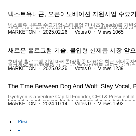
중심으로 지역경제와 첨단산업의 지속적 동반성장이 가능하도록 지원할 
넥스트유니콘, 오픈이노베이션 지원사업 수요기반
넥스트유니콘은 수요기업-스타트업 간 니즈(Needs)를 기
26개 과제가 최종 선정됐다고 밝혔다. 중소벤처기업부의 민
MARKETON
ㆍ
2025.02.26
ㆍ
Votes
0
ㆍ
Views
1065
도하고 협업체계를 구축하도록 지원하는 사업이다. 해당 사업은 문제
요기업-스타트업 간 니즈(Needs)를 기반으로 매칭하여 
넥스트유니콘은 하반기 과제 선정을 위해 앞서 올해 7월 8일
하였으며, ‘OI 마켓’을 통해 자발적으로 매칭된 수요기업과
새로운 홀로그램 기술, 몰입형 신제품 시장 앞
대해서는 5개월의 협약 기간 동안 수요기업과 스타트업의 협
▲대웅제약 ▲로타렉스코리아 ▲롯데케미칼 ▲메가존클라우
에자이 ▲한국콜마 ▲한국해양과학기술원 ▲현대건설 ▲현대엔
호버링 홀로그램 기업 마케톤(양창준 대표)은 최근 서대문자연
▲LG디스플레이가 선정됐다. 스타트업 26개사에는 ▲고
로그램은 매질(媒質)이 없는 공중에 이미지를 생성할 수 있
솔루션 ▲브로즈 ▲블루닷 ▲스마트마인드 ▲씨어스 ▲아
MARKETON
ㆍ
2025.02.26
ㆍ
Votes
0
ㆍ
Views
1239
경제진흥원(SBA)에서 진행하는 서울 테스트베드 사업에 참여
킹아미고 ▲평행공간 ▲포그라운드 ▲픽셀이 선정됐다. 한편, 수
료했다. 교육실에는 25명이 동시에 개별적인 홀로그램 제품으
학습이 가능한 환경을 구축했다. 그동안 개구리, 붕어 등 동
길 수 있고, 수술칼로 내장을 분해해 장기를 자세히 관찰할
The Time Between Dog And Wolf: Stay Vocal, B
아니라 향후 의과대학 학생들에게 인체를 홀로그램을 통해서 3
에디아카라 식물군, 삼엽충, 식물, 양서파충류, 인류진화, 멸
다양한 각도에서 상세히 실감 콘텐츠를 즐길 수 있는 환경을 구축
Gyehyon is a Venture Capital Founder, CEO & President of 
brought a tough season for the founders playing their league
MARKETON
ㆍ
2024.10.14
ㆍ
Votes
0
ㆍ
Views
1592
climate change is reminiscent of the Great Depression, espec
seems like more than six more may be required in this intergl
lessons learned from a senior founder who has made a succes
and ventures in order to help share some of the wisdom I 
First
Some of the wisdom I have gained came from other leaders in
«