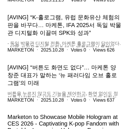
준)은 산업통상자원부가 지정하는 ‘2025년 세계일류상
“메타는 글라스를 통해 AI 인터페이스를 풀고 있고, 다양
품(차세대부문)’에 선정돼 11월 18일 인증서를 수여받았
한 기업들이 새로운 컴팩트 디바이스를 고민하고 있
다고 밝혔다. 실감형 XR 디스플레이 분야에서 호버링 홀
다”며 “나는 그 경쟁의 한 축을 ‘홀로그램’이 차지할 수 있
로그램 기술이 세계일류상품으로 지정된 것은 이번이 처
다고 본다”고 말했다. 단순한 시각 효과가 아니라, AI와 결
[AVING] “K-홀로그램, 유럽 문화유산 체험의
음이다. 세계일류상품 지정 제도는 산업통상자원부와
합된 실질적인 인터페이스로서의 홀로그램 가능성에 주
KOTRA가 공동 주관하며, 매년 글로벌 시장 경쟁력을 갖
목한 것이다. 마케톤이 CES 2026에서 선보인 신제품은
판을 바꾸다… 마케톤, IFA 2025서 독일 박물
춘 제품과 기업을 선정하는 국가 인증 프로그램이다. 올
이러한 철학의 결과물이다. ‘모바일 홀로그램’으로 명명
해는 통신용반도체기판 등 27개 품목 31개 기업이 세계
된 이 제품은 기존 대형 홀로그램 디스플레이의 한계를
관 디지털화 이끌며 SPK와 성과”
일류상품으로, ‘홀로그램 터치 비전(마케톤)’이 포함된 56
벗어나, 휴대성과 현장성을 극대화한 것이 특징이다. 스
개 품목 57개 기업이 차세대 세계일류상품으로 이름을
마트 디바이스 크기에서 공중에 3D 입체 영상을 구현하
올렸다. 마케톤의 핵심 기술인 호버링 홀로그램은 별도의
- 독일 박물관 디지털 전환, 마케톤 홀로그램이 답이었다.
고, 터치 없이 제어할 수 있도록 설계됐다. 양 대표는 이
VR·AR 기기 착용 없이 공중에 떠 있는 이미지를 직접 보
- SPK·프라운호퍼도 놀란 K-테크, 베를린에서 통했다. -
제품을 “홀로그램 모바일 디바이스”라고 정의했다. 고정
고 손으로 조작할 수 있는 차세대 디스플레이 기술이다.
MARKETON
ㆍ
2025.10.28
ㆍ
Votes
0
ㆍ
Views
626
K-홀로그램이 유럽 문화유산 체험 방식을 바꿔나갈 것.
된 공간에서 체험하는 퍼블릭 홀로그램이 아니라, 사용자
밝은 환경에서도 선명한 화면을 구현하며, 매질 없이 공
홀로그램 디스플레이 전문기업 마케톤㈜(대표 양창준)은
가 직접 들고...
중에 이미지를 생성하고 터치·확대·축소까지 가능한 것
지난 9월 독일 베를린에서 열린 IFA 2025에 참가해 독일
이 특징이다. 기존 VR·AR 대비 진입 장벽이 낮아 교육·관
을 비롯한 유럽 시장 진출의 교두보를 마련했다고 12일
광·문화·공공기관·모빌리티 분야에서 실용성이 높다는
[AVING] “버튼도 화면도 없다”… 마케톤 양
밝혔다. 이번 전시회에서 마케톤은 박물관의 디지털화와
평가를 받고 있다. 해당 기술은 이미 국내 주요 현장에서
3D화를 핵심 전략으로 삼아, 독일의 주요 기관 및 연구소
활용되고 있다. 서대문자연사박물관, 전북어린이창의체
창준 대표가 말하는 ‘뉴 패러다임 오브 홀로
와 실질적인 비즈니스 미팅을 진행했다. '독일, 박물관의
험관, 새만금메타버스체험관 등 체험형 전시시설을 비롯
도시로 홀로그램 수요 최적지… SPK 실무 총괄과의 만
해 국립청소년미래환경센터, 국립청소년바이오생명센터
그램’의 미래
남도" 독일은 유럽의 중심국가이자 역사와 문화를 보존·
등 청소년 수련시설에 설치됐다. 한국전기안전공사, 인천
전시하는 박물관의 도시다. 베를린을 비롯해 프랑크푸르
연안터미널 등 공공기관과 주요 자동차 기업의 실증 사업
트, 마인츠 등 주요 도시에는 대형 박물관과 기록 보관소
버튼을 누르지 않고도 기능을 제어하고, 화면 없이도 정
에서도 사용되며 적용 범위를 빠르게 확장하고 있다. 마
가 밀집해 있으며, 최근 몇 년간 “디지털 전환”이 주요 과
보를 시각화하는 시대가 도래하고 있다. 기술의 진화는
케톤은 이번 세계일류상품 선정으로 국내 박물관·과학관
제로 떠올랐다. 마케톤은 한국에서 이미 서대문자연사박
MARKETON
ㆍ
2025.10.28
ㆍ
Votes
0
ㆍ
Views
637
단순한 디스플레이를 넘어, 사용자의 시선과 손짓에 반응
등 교육 전시 시장 공략을 강화하고, 미국·독일·싱가포르
물관, 새만금 메타버스체험관, 국립청소년바이오생명센
하는 새로운 인터페이스를 요구하고 있다. 마케톤 양창준
등 선진국 박물관과 과학관 시장 진출에도 속도를 낼 계
터 등에서 호버링 홀로그램 기술을 적용한 사례를 기반으
대표는 이를 ‘홀로그램’이라는 개념으로 풀어냈다. “디스
획이다. 글로벌 XR 전시 시장에서 경쟁력을 확보한 만큼
로, 독일 시장이 가장 적합한 해외 진출 무대라는 판단을
플레이는 더 이상 유리나 프레임 안에 있을 필요가 없습
본격적인 해외 레퍼런스 구축이 가능할 것이라는 기대가
내렸다. 특히 독일 박물관들이 관심을 기울이는 ‘3D 콘텐
Marketon to Showcase Mobile Hologram at
니다. 허공에 뜬 정보와 손끝의 바람만으로도 충분하죠.”
나온다. 동시에 마케톤은 B2G·B2B 중심의 사업 모델을...
츠화’와 ‘몰입형 전시 체험’에 대응할 수 있는 기술력으로
마케톤 양창준 대표는 국내 홀로그램 산업의 돌파구로
CES 2026 - Captivating K-pop Fandom with
주목받았다. 이번 전시회에서 가장 큰 성과는
‘자동차’를 가장 먼저 꼽았다. 그는 2023년부터 2024년까
SPK(Stiftung Preußischer Kulturbesitz, 프로이센 문화재