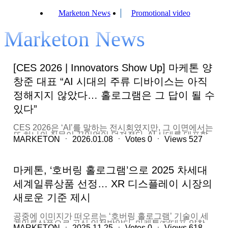
Marketon News
Promotional video
Marketon News
[CES 2026 | Innovators Show Up] 마케톤 양
창준 대표 “AI 시대의 주류 디바이스는 아직
정해지지 않았다… 홀로그램은 그 답이 될 수
있다”
CES 2026은 ‘AI’를 말하는 전시회였지만, 그 이면에서는
또 하나의 질문이 끊임없이 던져졌다. AI 시대를 대표할
MARKETON
ㆍ
2026.01.08
ㆍ
Votes
0
ㆍ
Views
527
새로운 폼팩터(Form Factor)는 무엇인가. 모바일 인터넷
시대를 상징한 것은 스마트폰이었다. 애플과 삼성으로 대
표되는 모바일 디바이스는 손안의 스크린을 통해 세상을
바꿨다. 그러나 CES 2026 현장에서 만난 혁신가들은 입
마케톤, ‘호버링 홀로그램’으로 2025 차세대
을 모아 말한다. AI 시대의 인터페이스는 더 이상 ‘터치하
는 화면’에 머물지 않을 것이라고. CES 2026 현장에서
세계일류상품 선정… XR 디스플레이 시장의
만난 몰입형 디스플레이 전문기업 마케톤의 양창준 대표
역시 같은 문제의식에서 출발했다. 그는 “샘 알트만이 말
새로운 기준 제시
했듯, 모바일 인터넷 시대를 연 디바이스와 AI 시대의 주
류 디바이스는 완전히 다를 수 있다”며 “AI는 손으로 누르
는 것이 아니라 말하고, 보고, 공간에서 상호작용하는 기
공중에 이미지가 떠오르는 ‘호버링 홀로그램’ 기술이 세
술”이라고 진단했다. "그가 주목한 해답은 새로운 입력·출
계일류상품으로 공식 인정받았다. 마케톤㈜(대표 양창
력 장치이자 새로운 폼팩터, 바로 홀로그램" 양 대표는
MARKETON
ㆍ
2025.11.25
ㆍ
Votes
0
ㆍ
Views
618