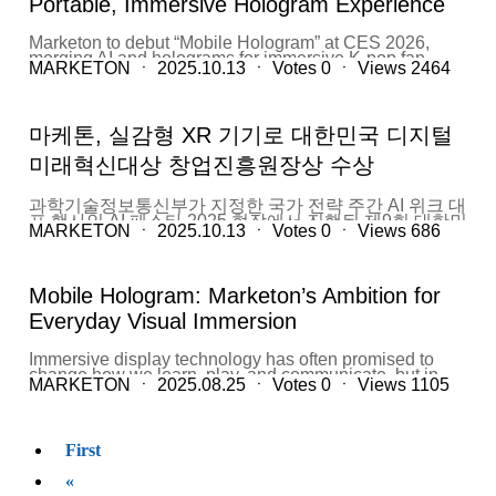
Portable, Immersive Hologram Experience
지 현대자동차와 함께 실증사업을 수행한 경험을 소개하
단) 실무 총괄과의 비즈니스 미팅이었다. SPK는 독일 연
며, “기어 노브와 버튼을 모두 없애고, 공중에 뜬 홀로그
방정부와 연방주의 공동 지원을 받는 공익재단으로,
램과 초음파 햅틱으로만 차량을 조작하는 방식”이라고
1957년 설립 이후 베를린을 중심으로 25개 기관(박물관,
Marketon to debut “Mobile Hologram” at CES 2026,
설명했다. 운전자는 손끝으로 바람처럼 피드백을 느끼며
도서관, 기록보관소, 연구소)을 관리·운영하고 있다. 특히
merging AI and holograms for immersive K-pop fan
변속, 공조, 내비게이션 등을 제어할 수 있고, 시선은 도로
MARKETON
ㆍ
2025.10.13
ㆍ
Votes
0
ㆍ
Views
2464
페르가몬 박물관(Pergamon Museum)을 포함해 세계적
experiences, with proven use in education and tourism.
전방에 고정된 채 기능 조작이 가능하다. 양 대표는 “이
문화유산을 보존·전시하는 기관들을 총괄한다. SPK 관
GANGNAM-GU, SEOUL, SOUTH KOREA, September
방식이야말로 진짜 미래차 인터페이스”라고 강조했다.
계자는 전시 현장에서 마케톤의 홀로그램 디바이스에 탑
27, 2025 /EINPresswire.com/ -- Marketon Inc. (CEO
기존 자동차 내부 디스플레이는 대부분 물리적인 버튼이
재된 3D 콘텐츠를 직접 체험한 뒤, “관람객에게 더 높은
Chang Joon (Richard) Yang), a leader in immersive XR
나 평면 모니터 터치에 의존하고 있다. 양 대표는 “콘텐츠
마케톤, 실감형 XR 기기로 대한민국 디지털
몰입감을...
technology, announced that it will unveil its “Mobile
는 하루가 다르게 진화하고 있는데 디스플레이는 여전히
Hologram” device at CES 2026, held in Las Vegas from
2D에 갇혀 있다”며 “VR이나 AR도 헤드셋이나 고글을 써
미래혁신대상 창업진흥원장상 수상
January 6 to 9. By fusing AI Agents with hovering
야 하는 불편함이 여전하다”고 지적했다. 그는 최근 미국
hologram displays, Marketon is introducing a new era of
에서 열린 전시회에서 만난 글로벌 자동차 디스플레이 개
interactive content targeting the global K-pop fandom
발 담당자가 “차량 가격은 억대를 넘어서지만, 디스플레
과학기술정보통신부가 지정한 국가 전략 주간 AI 위크 대
while expanding its proven applications in education,
이는 여전히 고전적이라 고민이 크다”고 토로한 사례를
표 행사인 AI 페스타 2025 현장에서 진행된 제9회 대한민
tourism, and entertainment. Redefining Immersive
MARKETON
ㆍ
2025.10.13
ㆍ
Votes
0
ㆍ
Views
686
들며, “차량 내부가 고도화될수록 시선과 인터페이스에
국 디지털 미래혁신대상에서 마케톤(MAKETON)이 창업
Content Marketon has established itself as a pioneer in
대한 혁신 수요가 커지고 있다”고 말했다. 마케톤은 지난
진흥원장상을 수상했다. 마케톤은 공중에 떠 있는 영상을
holographic display technology, offering a more
2년 간, 국내 대표 자동차 업체와 실증사업을 통해 기어
손끝으로 조작할 수 있는 호버링 홀로그램 기술 기반 차
practical and user-friendly solution compared to
박스 구역에 초음파 센서를 설치하고, 중앙 모니터와 연
세대 XR 기기로 수상의 영예를 안았다. 해당 제품은 이용
conventional AR or VR systems that require headsets.
Mobile Hologram: Marketon’s Ambition for
동된 3D 홀로그램 UI를 구현했다. 사용자가 손을...
자가 VR 기기 없이도 눈앞에 펼쳐진 홀로그램을 손으로
The company’s holograms create floating, interactive
만지고 회전, 확대시키킬 수 있는 기술이다. 이를 통해 현
Everyday Visual Immersion
images without the need for goggles, reducing
실과 가상이 겹쳐지는 새로운 몰입 경험을 체험할 수 있
dizziness and making immersive content more
다. 양창준 마케톤 대표는 "VR 안경을 끼지 않고 몰입형
accessible. “Our goal is to transform immersive
Immersive display technology has often promised to
콘텐츠를 즐길 수 있고, 기존의 AR/VR과 같은 몰입형 디
experiences into everyday realities,” said Chang Joon
change how we learn, play, and communicate, but in
스플레이보다 훨씬 실용적이며 사용하기 편리한 첨단 기
Yang, CEO of Marketon. “With the Mobile Hologram, we
MARKETON
ㆍ
2025.08.25
ㆍ
Votes
0
ㆍ
Views
1105
practice, it has struggled with adoption. Virtual reality
술이다"라고 수상작을 소개했다. 이어서 "박물관, 스마트
are redefining fan engagement by combining portability
headsets can be heavy and uncomfortable. Augmented
스쿨 등 교육시장, 비접촉 관광안내 사인보드, 미래형 자
with live performance experiences.” Core Features of
reality tools require special glasses. For many people,
동차, 랜드마크 빌딩의 무인안내 시스템 등 다양한 분야
Mobile Hologram The Mobile Hologram is a
motion sickness and fatigue are barriers to using these
에 적용될 수 있는 매우 실용적인 첨단 기술이라 자부한
smartphone-sized device capable of projecting three-
First
devices for more than a few minutes at a time. The
다"라고 말했다. 30일부터 10월 2일까지 코엑스에서 진
dimensional holograms...
dream of interacting with lifelike, floating visuals has
행되는 AI 페스타 2025 현장에는 마케톤의 기술을 실제
«
remained more science fiction than daily reality.
로 만나볼 수 있는 부스가 마련됐다. 부스에서는 ▲홀로