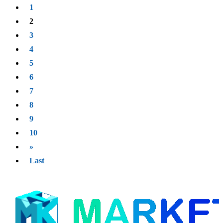
Marketon, a Korean technology company, believes it
뮤지엄 ▲홀로 키오스크 ▲모바일 홀로그램 등 마케톤의
1
has found a better path forward. Its Mobile Hologram
주요 제품이 소개된다. 홀로 뮤지엄(Holo-Museum)은 전
product aims to deliver a hovering 3D display that users
시물을 단순히 보는 데 그치지 않고 공중에서 직접 만지
2
can see and interact with using only their eyes and
고 움직이는 상호작용형 콘텐츠로 재해석해 눈길을 끌었
hands—no headset, no goggles, no special lighting.
다. 홀로 키오스크(Holo-KIOSK)는 이러한 체험 기술을
3
Images appear to float in midair, and users can rotate,
관광 안내와 스마트 정보 서비스로 확장해, 관람객이 손
drag, or enlarge them with natural gestures. The
끝으로 지도를 조작하거나 랜드마크 정보를 탐색할 수 있
4
experience recalls futuristic movie scenes, yet it is
도록 한 제품이다. https://zdnet.co.kr/view/?
compact enough to sit on a desk. What makes this
no=20250927211210
5
product different is its naked-eye hologram technology.
Unlike VR or AR, which isolate the user in a headset,
6
Marketon’s holographic display projects visuals directly
into the air. This allows groups of people to view and
7
engage with the same content at once, making it
suitable for classrooms,...
8
9
10
»
Last