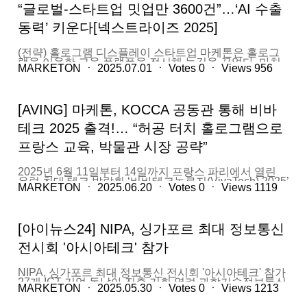
“글로벌-스타트업 밋업만 3600건”…‘AI 수출
동력’ 키운다[넥스트라이즈 2025]
(전략) 홀로그램 디스플레이 스타트업 마케톤은 홀로그
램을 이용한 교육 플랫폼을 전시해 눈길을 끌었다. 마치
MARKETON
ㆍ
2025.07.01
ㆍ
Votes
0
ㆍ
Views
956
'마이너리티 리포트' 영화처럼 허공의 홀로그램을 스마트
폰을 다루듯 자연스럽게 터치하면 화면이 넘어가거나 사
물을 이리저리 살펴볼 수 있다. 생선을 해부하거나, 공룡
을 살펴볼 수 있는 프로그램을 직접 체험했는데, 이 홀로
[AVING] 마케톤, KOCCA 공동관 통해 비바
그램 기술은 이미 서대문 자연사박물관을 비롯해 전북 새
만금메타버스 체험관 등에 공급됐다고 회사측은 전했다.
테크 2025 출격!… “허공 터치 홀로그램으로
양창준 마케톤 대표는 "증강현실(AR), 가상현실(VR)이
앞선 10년을 주도했다면 앞으로는 홀로그램 디스플레이
프랑스 교육, 박물관 시장 공략”
가 주도할 것"이라며 "중국·일본에 경쟁사가 있지만 가격
경쟁력에서 가장 앞서 있다. 조명을 끄지 않고, 안경을 쓰
지 않아도 선명하게 화면을 볼 수 있어 '눈으로 보는 생성
2025년 6월 11일부터 14일까지 프랑스 파리에서 열린
형 AI 격"이라고 말했다.
유럽 최대 테크 박람회 ‘비바테크놀로지(VivaTech) 2025’
https://v.daum.net/v/20250629200358891
MARKETON
ㆍ
2025.06.20
ㆍ
Votes
0
ㆍ
Views
1119
현장. 한국콘텐츠진흥원(KOCCA) 공동관 내 부스에 자리
잡은 국내 홀로그램 스타트업 마케톤(Marketon)은 단숨
에 유럽 관람객의 눈길을 사로잡았다. 공중에 떠 있는 콘
텐츠를 손으로 직접 조작할 수 있는 ‘Hovering
[아이뉴스24] NIPA, 싱가포르 최대 정보통신
Hologram’을 앞세운 마케톤은 디지털 콘텐츠 수요가 높
은 프랑스 박물관·교육 시장을 타깃으로 유럽 진출의 포
전시회 '아시아테크' 참가
문을 열었다. “콘텐츠는 날아가는데, 디스플레이는 왜 평
면에 갇혀 있을까?” AI·메타버스·3D 데이터는 나날이 진
화하고 있지만, 이를 담아내는 디스플레이는 여전히 2D
NIPA, 싱가포르 최대 정보통신 전시회 '아시아테크' 참가
유리 너머에 머물러 있다. 마케톤은 이 기술 불균형을 해
27개 ICT 기업 동남아 진출 기회 열려 과학기술정보통신
결하기 위해 ‘안경 없이, 고글 없이’ 허공 속 실사급 콘텐
MARKETON
ㆍ
2025.05.30
ㆍ
Votes
0
ㆍ
Views
1213
부와 정보통신산업진흥원(NIPA)은 지난 27일부터 29일
츠를 구현하는 새로운 디스플레이 기술을 제시했다. 비바
까지 싱가포르에서 개최된 ‘아시아테크
테크 현장에서 선보인 마케톤의 대표 기술 ‘Hovering