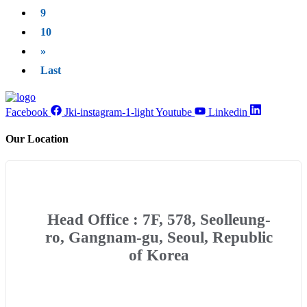
On October, Marketon was selected as an innovative...
9
10
»
Last
Facebook
Jki-instagram-1-light
Youtube
Linkedin
Our Location
Head Office : 7F, 578, Seolleung-
ro, Gangnam-gu, Seoul, Republic
of Korea