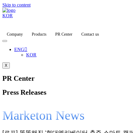
Skip to content
KOR
Company
Products
PR Center
Contact us
ENG
KOR
X
PR Center
Press Releases
Marketon News
[르포] 똑똑해진 '현대엘리베이터 충주 스마트 캠퍼