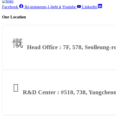
Facebook
Jki-instagram-1-light
Youtube
Linkedin
Our Location
Head Office : 7F, 578, Seolleung-
R&D Center : #510, 738, Yangcheon