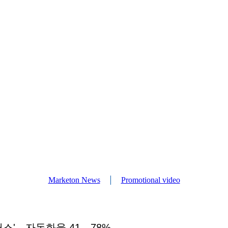
Marketon News
Promotional video
스'…자동화율 41→78%