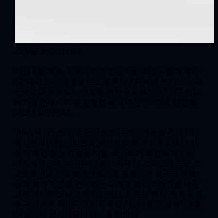
수상팀 로고 이미지
지난 6월 29일, 서울대학교 인공지능(AI)연구원과 메타
(구 페이스북)가 공동으로 발족한' XR 허브 코리아'는 메
타버스의 책임있는 개발을 위한 공모행사 ‘AR/VR 이노
베이션 콘테스트’를 진행한 결과 수상자 3팀을 선정했
다고 5일 밝혔다.
‘AR/VR 이노베이션 콘테스트’는 메타버스를 특정짓는
증강현실(AR)·가상현실(VR) 기술 등 혼합현실(XR) 기
술의 책임 있는 개발을 지원 ·육성하기 위한 목적으로
개최되었으며, 아시아 태평양 지역 내 스타트업 또는 소
프트웨어와 하드웨어 개발자를 포함하여 컴퓨터 과학,
공학 등의 학문을 연구하는 교직원 및 대학원생을 대상
으로 메타버스 내의 프라이버시, 안전과 웰빙, 형평과 포
용과 관련된 혁신과제를 주제로 지난 6월 30일부터 8월
24일까지 참가자들의 접수를 받았다.