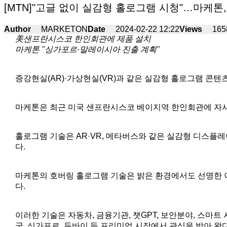
[MTN]"고글 없이 실감형 홀로그램 시청"…마케톤
Author
MARKETON
Date
2024-02-22 12:22
Views
165
美샌프란시스코 한인회관에 제품 설치
마케톤 "싱가포르·말레이시아 진출 계획"
증강현실(AR)·가상현실(VR)과 같은 실감형 홀로그램 콘텐츠
마케톤은 최근 미국 샌프란시스코 베이지역 한인회관에 자사 
홀로그램 기술은 AR·VR, 메타버스와 같은 실감형 디스플레
다.
마케톤의 호버링 홀로그램 기술은 밝은 환경에서도 선명한 이
다.
이러한 기술은 자동차, 금융기관, 챗GPT, 보안분야, 스마
국, 싱가포르, 두바이 등 프리미엄 시장에서 관심을 받아 왔다