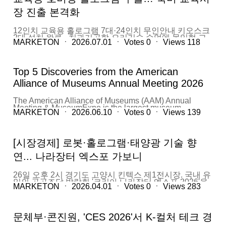
장 진출 본격화
12인치 교육용 홀로그램 7대·24인치 무인안내 키오스크
2대 설치 완료 - 치과기공학·요리기술 수업에 몰입형 교
MARKETON
ㆍ
2026.07.01
ㆍ
Votes
0
ㆍ
Views
118
육 도구로 활용 - 조달청 '혁신제품 수출선도형 시범구매
사업' 일환… 북미 교육·박물관 시장 교두보 마련 호버링
홀로그램 전문기업 마케톤(대표 양창준)이 미국 워싱턴
D.C. 소재 컬럼비아 대학(Columbia College)에 교육용
Top 5 Discoveries from the American
호버링 홀로그램 제품을 수출하고, 지난 6월 11일 현지
설치를 완료했다고 12일 밝혔다. 이번에 수출된 제품은
Alliance of Museums Annual Meeting 2026
수업용 교구재로 활용되는 12인치 호버링 홀로그램 7대
와 무인안내 키오스크용 24인치 홀로그램 2대다. 마케톤
The American Alliance of Museums (AAM) Annual
은 이번 수출을 통해 미국 교육시장에 본격적으로 진출하
Meeting & MuseumExpo is the largest museum
는 성과를 거두었다. 컬럼비아 대학은 12인치 홀로그램
MARKETON
ㆍ
2026.06.10
ㆍ
Votes
0
ㆍ
Views
139
conference in the world, bringing together professionals
제품을 치과기공학(Dental Laboratory Technology)과 요
from museums of all types and sizes—from art and
리기술(Culinary Arts) 수업에 도입했다. 치과기공학 과정
history museums to science centers, zoos, aquariums,
에서는 복잡하고 정밀한 치과 치료 및 보철 구조를 입체
and botanical gardens. The event serves as a global
적으로 보여주는 몰입형 수업 도구로 활용되며, 요리기술
[시장경제] 로봇·홀로그램·태양광 기술 향
platform for sharing ideas, exploring new approaches,
과정에서는 음식 재료와 조리 과정, 재료 변화에 따른 맛·
and building transformative partnerships across the
질감의 차이 등을 시각적으로 설명하는 데 활용될 예정이
연... 나라장터 엑스포 가보니
cultural sector. AAM 2026 took place in Philadelphia,
다. 마케톤의 호버링 홀로그램 제품은 VR 안경이나 별도
Pennsylvania, from May 20–23, under the theme The
의 착용 장비 없이 맨눈으로 공중에 떠 있는 입체 영상을
Museum Odyssey. The conference program explored
볼 수 있는 것이 특징이다. 기존 2D 화면만으로는 설명하
26일 오후 2시 경기도 고양시 킨텍스 제1전시장. 국내 유
the evolving role of museums through four thematic
기 어려웠던 복잡한 구조와 과정을 실감형 콘텐츠로 구현
일의 공공조달 박람회 '코리아 나라장터 엑스포 2026'을
tracks—Museums as Timekeepers, Time Travelers,
할 수 있어, 교육 현장의 집중도와 몰입도를 높이는 데 효
MARKETON
ㆍ
2026.04.01
ㆍ
Votes
0
ㆍ
Views
283
찾았다. 점심시간이 훌쩍 지났지만 일반 시민들이 속속
Chroniclers, and Seers—alongside a new track,
과적이라는 평가다. "샘플 판매를 넘어 본격 시스템 공
입장하며 박람회 현장은 뜨거운 열기로 가득했다. 그중에
Museum Essentials and Evolving Practices, dedicated
급"… 워싱턴 D.C.를 북미 진출 교두보로 마케톤은 2023
서도 특히 스타트업 30곳의 기술을 한데 모아놓은 '창업
to the core skills, strategies, and emerging
년부터 프리미엄 시장인 미국을 전략 시장으로 설정하고
진흥원 우수 창업기업관'(이하 창업기업관)이 주목을 받
competencies shaping museum work today. Reflecting
지속적인 해외 진출을 추진해 왔다. 그동안 미국 시장에
문체부·콘진원, 'CES 2026'서 K-컬처 테크 경
았다. 로봇·홀로그램·태양광 기술 향연... 창업진흥원 숨
these conversations, the MuseumExpo exhibition floor
서는 샘플 판매 중심의 성과에 머물렀으나, 이번 컬럼비
은 주역 창업기업관에 들어서자 '로봇팔'이 가장 먼저 눈