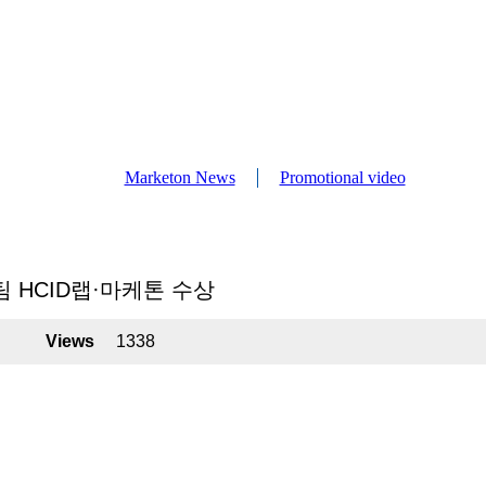
Marketon News
Promotional video
팀 HCID랩·마케톤 수상
Views
1338