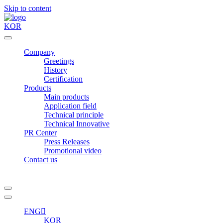
Skip to content
KOR
Company
Greetings
History
Certification
Products
Main products
Application field
Technical principle
Technical Innovative
PR Center
Press Releases
Promotional video
Contact us
ENG
KOR