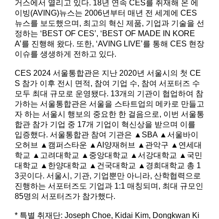
거스에서 열리고 있다. 18년 연속 CES를 취재해 온 에
이빙(AVING)뉴스는 2006년부터 매년 전 세계에 CES
뉴스를 보도했으며, 최고의 혁신 제품, 기업과 기술을 선
정하는 ‘BEST OF CES’, ‘BEST OF MADE IN KORE
A’를 진행해 왔다. 또한, ‘AVING LIVE’를 통해 CES 현장
이슈를 생생하게 전하고 있다.
CES 2024 서울통합관은 지난 2020년 서울시의 첫 CE
S 참가 이후 전시 면적, 참여 기업 수, 참여 서포터즈 수
모두 최대 규모로 운영됐다. 13개의 기관이 협업하여 참
가하는 서울통합관은 서울을 스타트업의 메카로 만들고
자 하는 서울시 행보의 중요한 한 걸음으로, 이번 서울통
합관 참가 기업 중 17개 기업이 혁신상을 받으며 이를
입증했다. 서울통합관 참여 기관은 ▲SBA ▲서울바이
오허브 ▲캠퍼스타운 ▲AI양재허브 ▲관악구 ▲연세대
학교 ▲고려대학교 ▲중앙대학교 ▲서강대학교 ▲국민
대학교 ▲한양대학교 ▲건국대학교 ▲경희대학교 총 1
3곳이다. 서울시, 기관, 기업뿐만 아니라, 산학협력으로
진행하는 서포터즈도 기업과 1:1 매칭되며, 최대 규모인
85명의 서포터즈가 참가했다.
* 특별 취재단: Joseph Choe, Kidai Kim, Dongkwan Ki